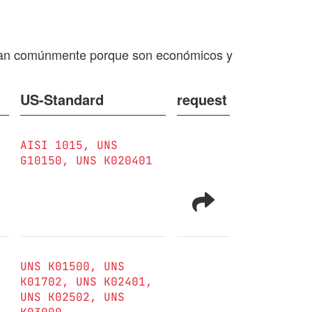
e usan comúnmente porque son económicos y
US-Standard
request
AISI 1015
UNS
G10150
UNS K020401
UNS K01500
UNS
K01702
UNS K02401
UNS K02502
UNS