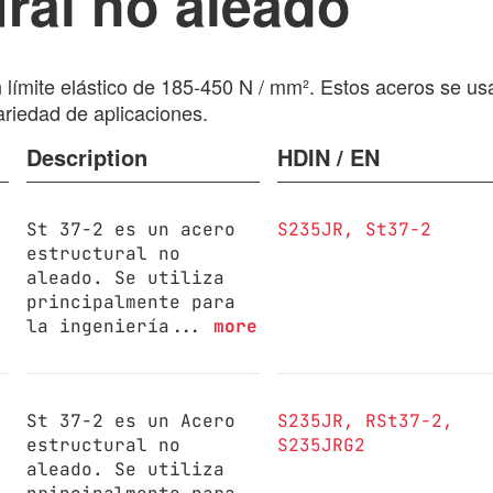
ral no aleado
 un límite elástico de 185-450 N / mm². Estos aceros s
ariedad de aplicaciones.
Description
HDIN / EN
St 37-2 es un acero
S235JR
St37-2
estructural no
aleado. Se utiliza
principalmente para
la ingeniería...
more
St 37-2 es un Acero
S235JR
RSt37-2
estructural no
S235JRG2
aleado. Se utiliza