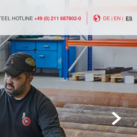
TEEL HOTLINE
+49 (0) 211 687802-0
DE
|
EN
|
ES