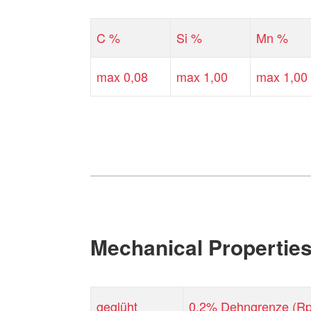
C %
Si %
Mn %
max 0,08
max 1,00
max 1,00
Mechanical Propertie
geglüht
0,2% Dehngrenze (Rp