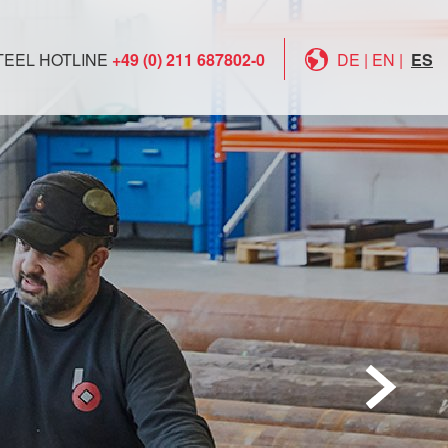
TEEL HOTLINE
+49 (0) 211 687802-0
DE
|
EN
|
ES