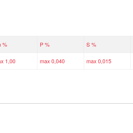
n %
P %
S %
x 1,00
max 0,040
max 0,015