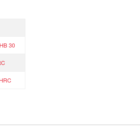
 HB 30
RC
 HRC