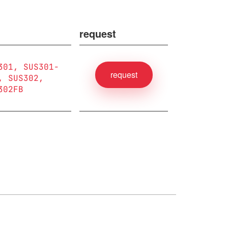
request
301
SUS301-
request
SUS302
302FB