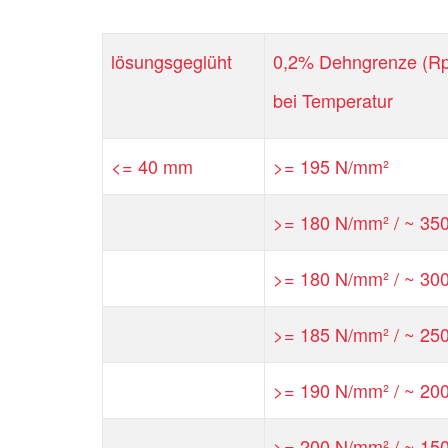
lösungsgeglüht
0,2% Dehngrenze (Rp
bei Temperatur
<= 40 mm
>= 195 N/mm²
>= 180 N/mm² / ~ 350
>= 180 N/mm² / ~ 300
>= 185 N/mm² / ~ 250
>= 190 N/mm² / ~ 200
>= 200 N/mm² / ~ 150