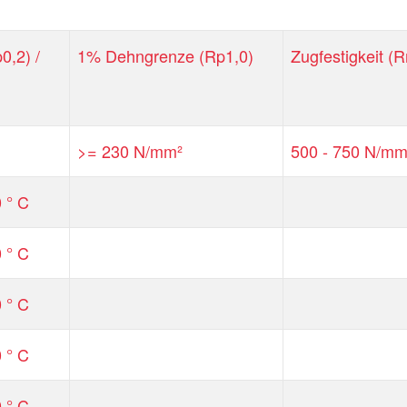
0,2) /
1% Dehngrenze (Rp1,0)
Zugfestigkeit (
>= 230 N/mm²
500 - 750 N/mm
 ° C
 ° C
 ° C
 ° C
 ° C