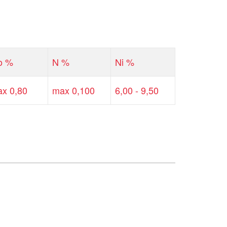
o %
N %
Ni %
x 0,80
max 0,100
6,00 - 9,50