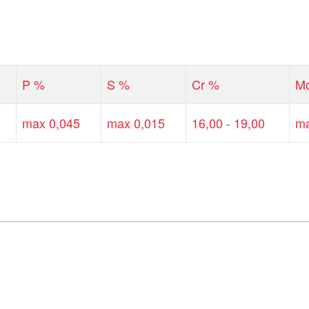
P %
S %
Cr %
M
max 0,045
max 0,015
16,00 - 19,00
ma