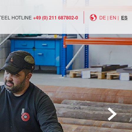
TEEL HOTLINE
+49 (0) 211 687802-0
DE
|
EN
|
ES