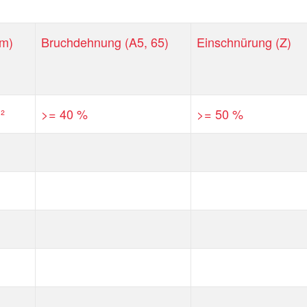
Rm)
Bruchdehnung (A5, 65)
Einschnürung (Z)
²
>= 40 %
>= 50 %