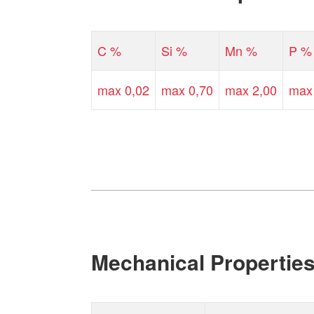
C %
Si %
Mn %
P %
max 0,02
max 0,70
max 2,00
max
Mechanical Propertie