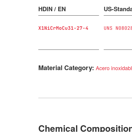
HDIN / EN
US-Stand
X1NiCrMoCu31-27-4
UNS N0802
Material Category:
Acero inoxidab
Chemical Compositio