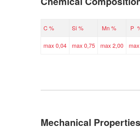
Chemical Compositio
C %
Si %
Mn %
P 
max 0,04
max 0,75
max 2,00
max
Mechanical Propertie