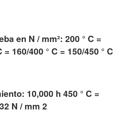
eba en N / mm²: 200 ° C =
C = 160/400 ° C = 150/450 ° C
iento: 10,000 h 450 ° C =
132 N / mm 2