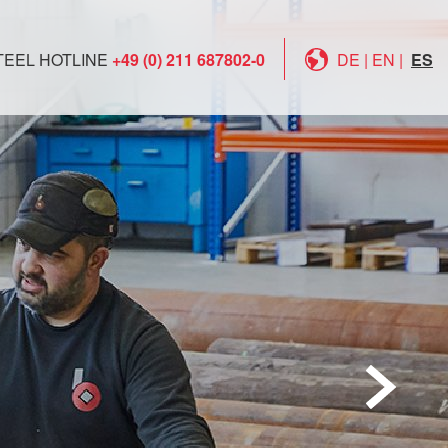
TEEL HOTLINE
+49 (0) 211 687802-0
DE
|
EN
|
ES