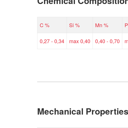
Chemical Compositio
C %
Si %
Mn %
P
0,27 - 0,34
max 0,40
0,40 - 0,70
m
Mechanical Propertie