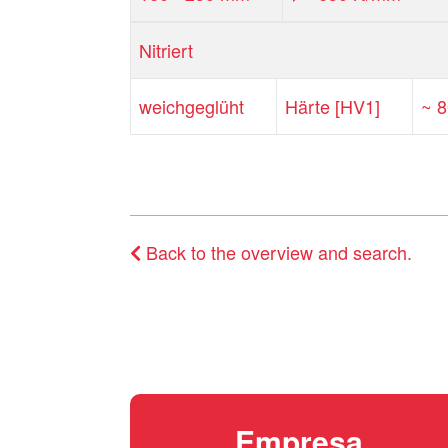
Nitriert
weichgeglüht
Härte [HV1]
~ 
Back to the overview and search.
Empresa