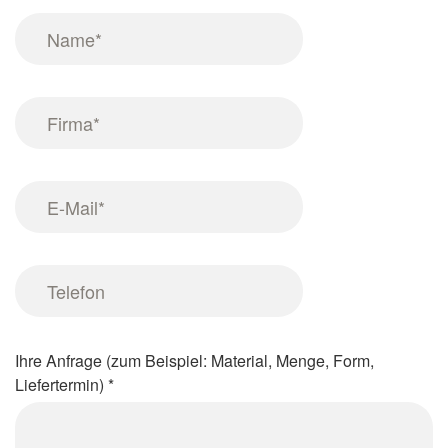
Screenreader
Name
label
*
Firma
*
E-
Mail
*
Telefon
Ihre Anfrage (zum Beispiel: Material, Menge, Form,
Liefertermin)
*