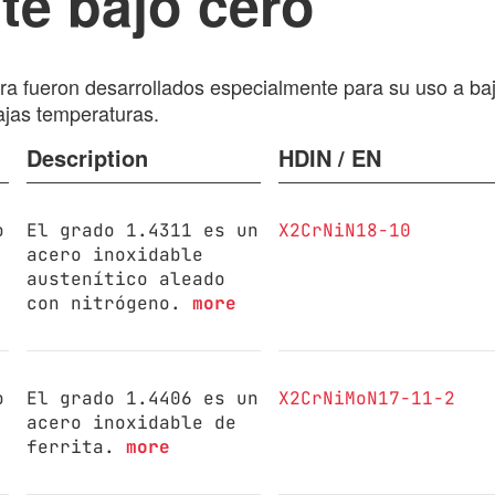
te bajo cero
ra fueron desarrollados especialmente para su uso a ba
ajas temperaturas.
Description
HDIN / EN
o
El grado 1.4311 es un
X2CrNiN18-10
acero inoxidable
austenítico aleado
con nitrógeno.
more
o
El grado 1.4406 es un
X2CrNiMoN17-11-2
acero inoxidable de
ferrita.
more