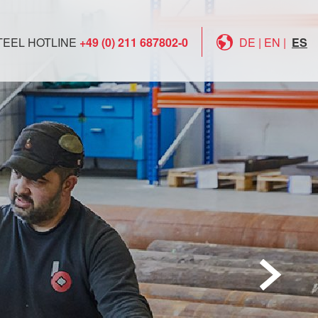
TEEL HOTLINE
+49 (0) 211 687802-0
DE
|
EN
|
ES