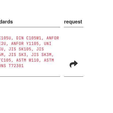
dards
request
C105U
DIN C105W1
ANFOR
E2U
ANFOR Y1105
UNI
KU
JIS SK105
JIS
5M
JIS SK3
JIS SK3M
TC105
ASTM W110
ASTM
UNS T72301