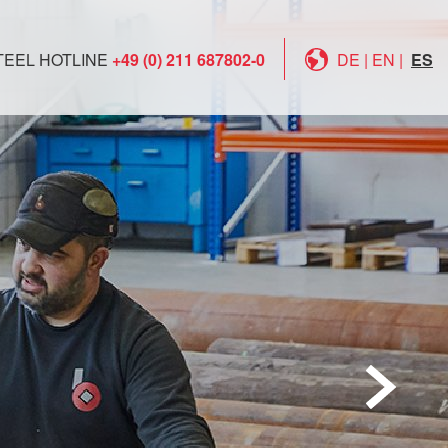
TEEL HOTLINE
+49 (0) 211 687802-0
DE
|
EN
|
ES