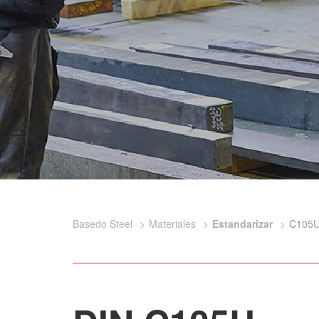
Basedo Steel
Materiales
Estandarizar
C105