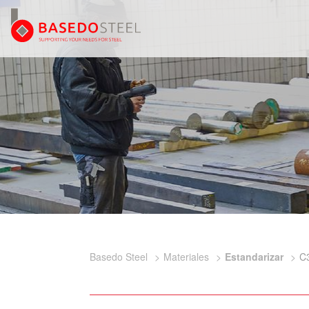
Basedo Steel
Materiales
Estandarizar
C