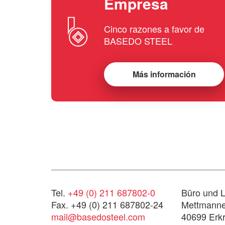
Empresa
Cinco razones a favor de
BASEDO STEEL
Más información
Tel.
+49 (0) 211 687802-0
Büro und L
Fax. +49 (0) 211 687802-24
Mettmanner
mail@basedosteel.com
40699 Erkr