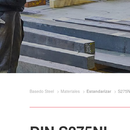
Basedo Steel
Materiales
Estandarizar
S275