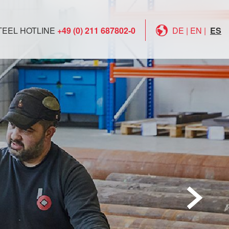
TEEL HOTLINE
+49 (0) 211 687802-0
DE
|
EN
|
ES