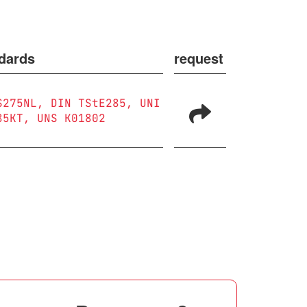
dards
request
S275NL
DIN TStE285
UNI
85KT
UNS K01802