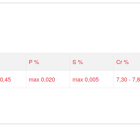
P %
S %
Cr %
 0,45
max 0,020
max 0,005
7,30 - 7,