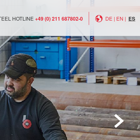
TEEL HOTLINE
+49 (0) 211 687802-0
DE
|
EN
|
ES