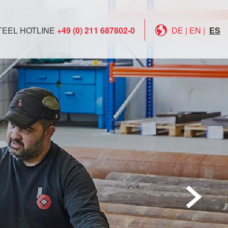
TEEL HOTLINE
+49 (0) 211 687802-0
DE
|
EN
|
ES