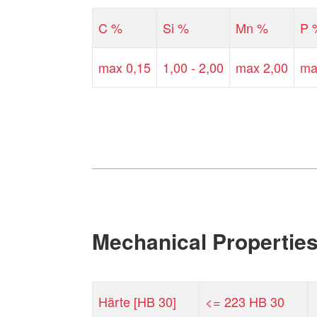
C %
Si %
Mn %
P 
max 0,15
1,00 - 2,00
max 2,00
ma
Mechanical Propertie
Härte [HB 30]
<= 223 HB 30