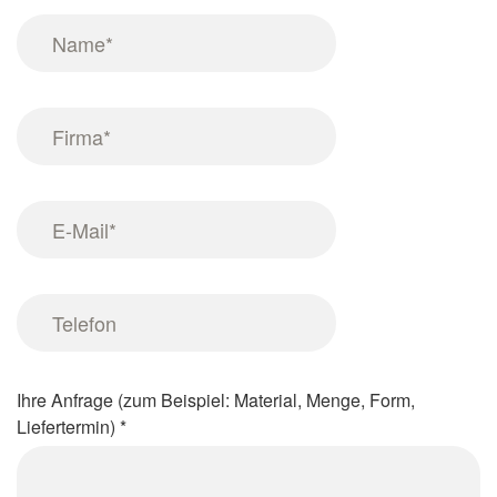
Screenreader
Name
label
*
Firma
*
E-
Mail
*
Telefon
Ihre Anfrage (zum Beispiel: Material, Menge, Form,
Liefertermin)
*