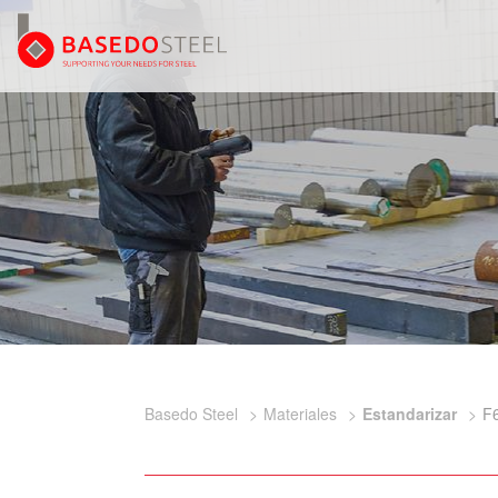
Basedo Steel
Materiales
Estandarizar
F