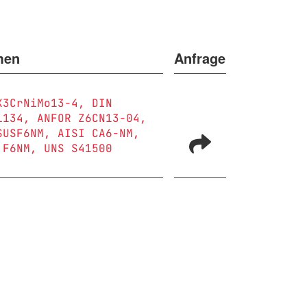
men
Anfrage
X3CrNiMo13-4
DIN
i134
ANFOR Z6CN13-04
SUSF6NM
AISI CA6-NM
 F6NM
UNS S41500