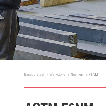
Basedo Steel
Werkstoffe
Normen
F6NM