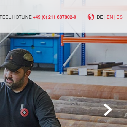
TEEL HOTLINE
+49 (0) 211 687802-0
DE
|
EN
|
ES