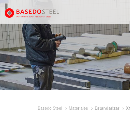
Basedo Steel
Materiales
Estandarizar
X