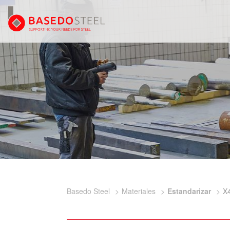
Basedo Steel
Materiales
Estandarizar
X