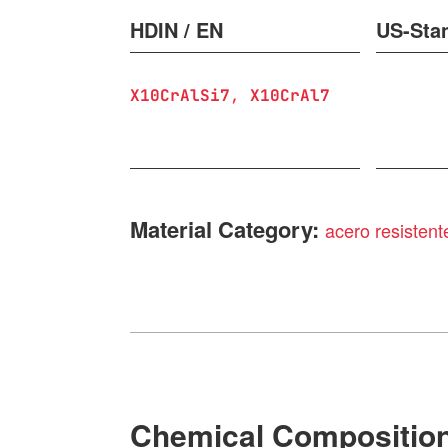
HDIN / EN
US-Sta
X10CrAlSi7
X10CrAl7
Material Category:
acero resistente
Chemical Compositio