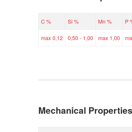
C %
Si %
Mn %
P 
max 0,12
0,50 - 1,00
max 1,00
ma
Mechanical Propertie