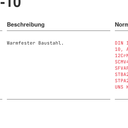
-10
Beschreibung
Nor
Warmfester Baustahl.
DIN 
10
12Cr
SCMV
SFVA
STBA
STPA
UNS 