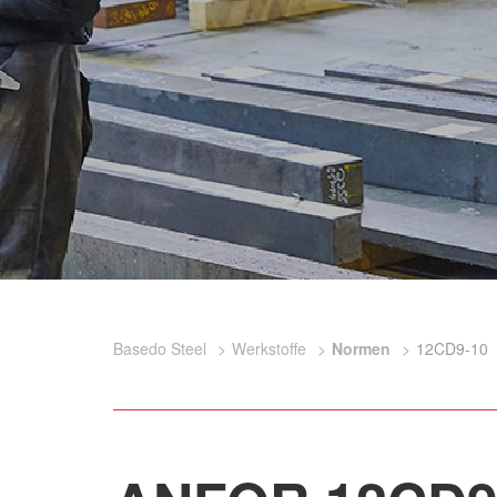
Basedo Steel
Werkstoffe
Normen
12CD9-10