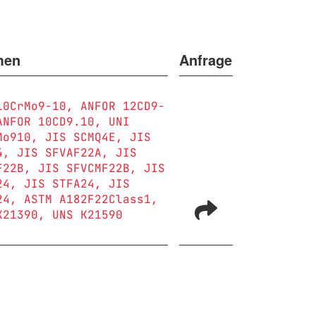
men
Anfrage
10CrMo9-10
ANFOR 12CD9-
ANFOR 10CD9.10
UNI
Mo910
JIS SCMQ4E
JIS
4
JIS SFVAF22A
JIS
F22B
JIS SFVCMF22B
JIS
24
JIS STFA24
JIS
24
ASTM A182F22Class1
K21390
UNS K21590