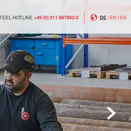
TEEL HOTLINE
+49 (0) 211 687802-0
DE
|
EN
|
ES