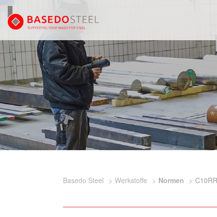
Basedo Steel
Werkstoffe
Normen
C10R