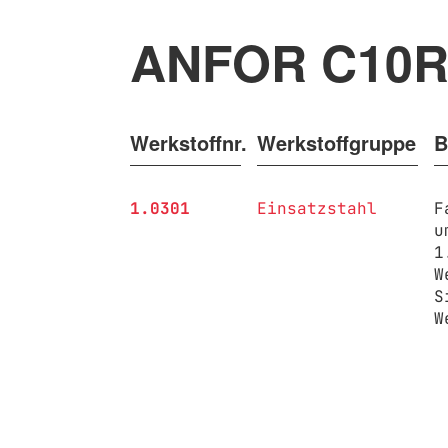
ANFOR C10
Werkstoffnr.
Werkstoffgruppe
B
1.0301
Einsatzstahl
F
u
1
W
S
W