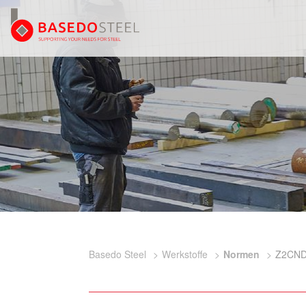
Basedo Steel
Werkstoffe
Normen
Z2CND