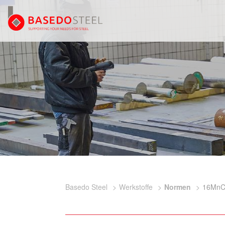
Basedo Steel
Werkstoffe
Normen
16MnC