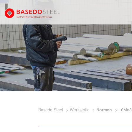
Basedo Steel
Werkstoffe
Normen
16Mo3