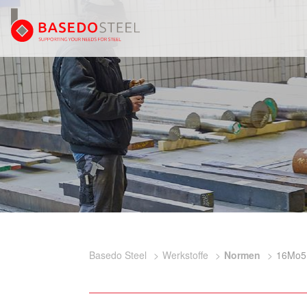
Basedo Steel
Werkstoffe
Normen
16Mo5