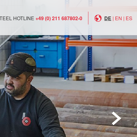
TEEL HOTLINE
+49 (0) 211 687802-0
DE
|
EN
|
ES