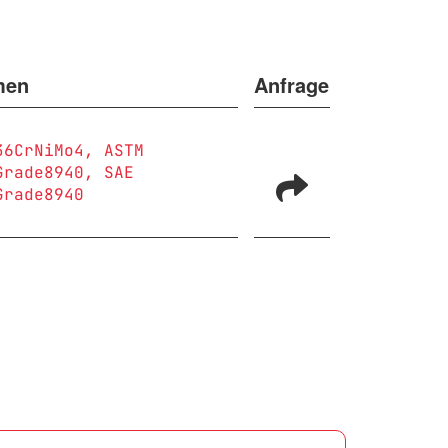
men
Anfrage
36CrNiMo4
ASTM
Grade8940
SAE
Grade8940