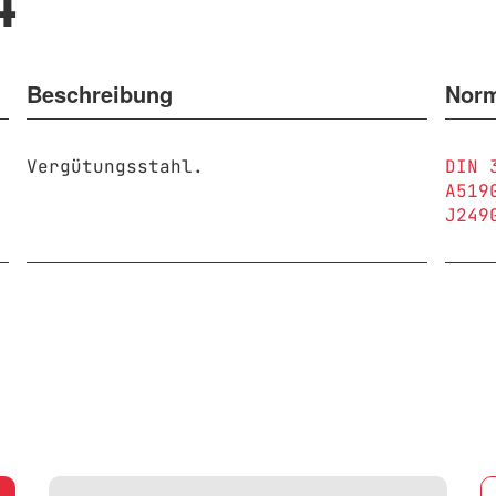
4
Beschreibung
Nor
Vergütungsstahl.
DIN 
A519
J249