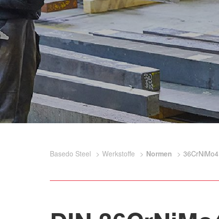
Basedo Steel
Werkstoffe
Normen
36CrNiMo4