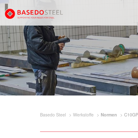
Basedo Steel
Werkstoffe
Normen
C10GP