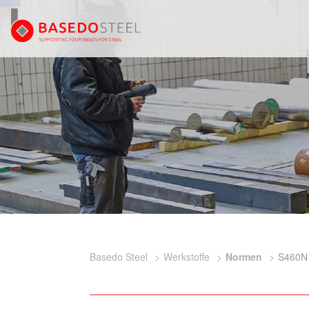
Basedo Steel
Werkstoffe
Normen
S460N