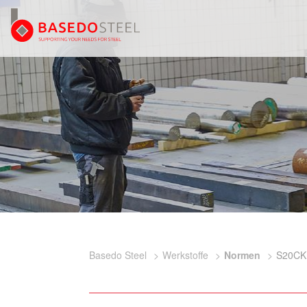
Basedo Steel
Werkstoffe
Normen
S20CK