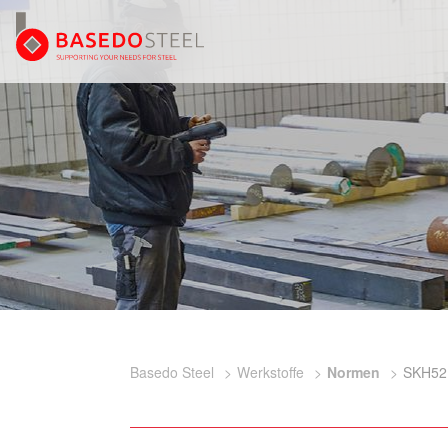
Basedo Steel
Werkstoffe
Normen
SKH52