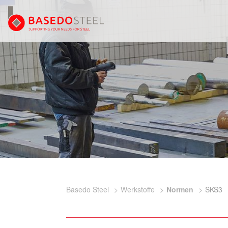
Basedo Steel
Werkstoffe
Normen
SKS3