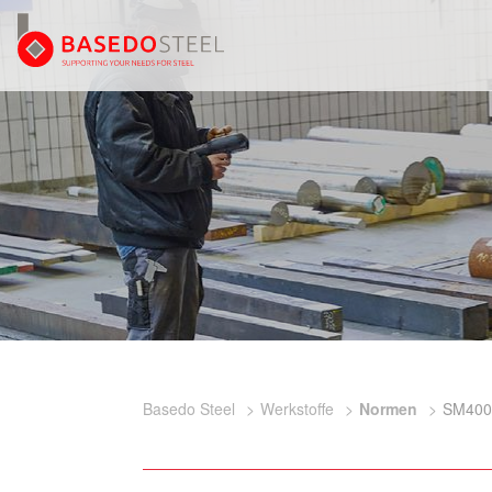
Basedo Steel
Werkstoffe
Normen
SM400