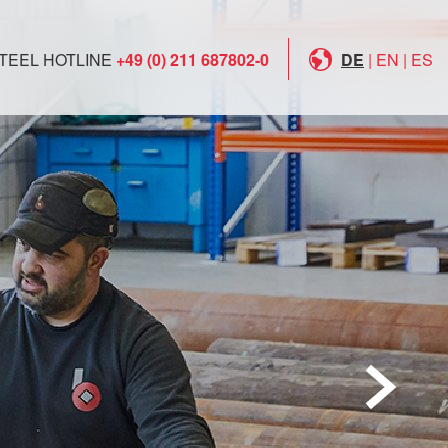
TEEL HOTLINE
+49 (0) 211 687802-0
DE
|
EN
|
ES