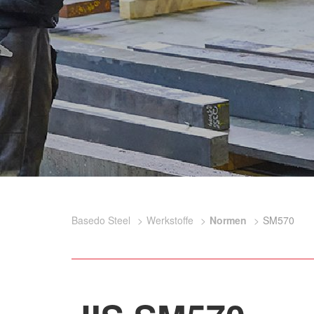
Basedo Steel
Werkstoffe
Normen
SM570