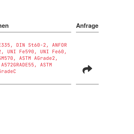
men
Anfrage
E335
DIN St60-2
ANFOR
2
UNI Fe590
UNI Fe60
SM570
ASTM AGrade2
 A572GRADE55
ASTM
GradeC