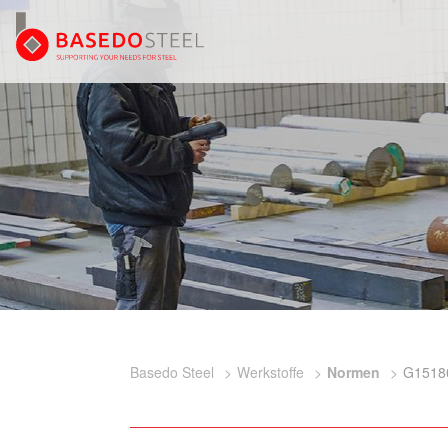
Basedo Steel
Werkstoffe
Normen
G1518