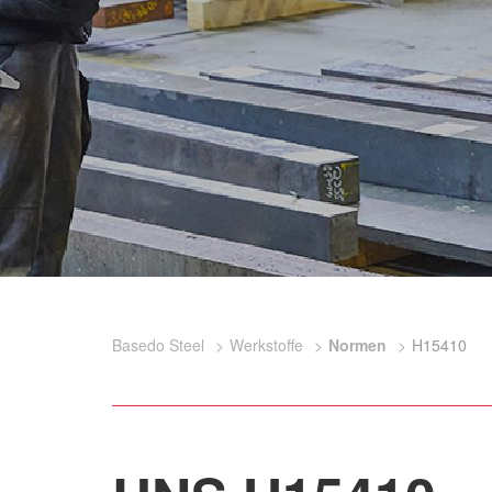
Basedo Steel
Werkstoffe
Normen
H15410