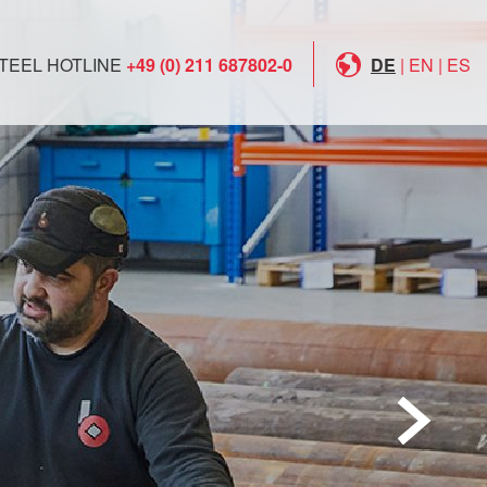
TEEL HOTLINE
+49 (0) 211 687802-0
DE
|
EN
|
ES