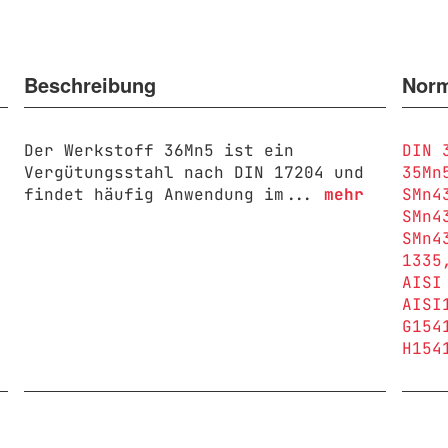
Beschreibung
Nor
Der Werkstoff 36Mn5 ist ein
DIN 
Vergütungsstahl nach DIN 17204 und
35Mn
findet häufig Anwendung im...
mehr
SMn4
SMn4
SMn4
1335
AISI
AISI
G154
H154