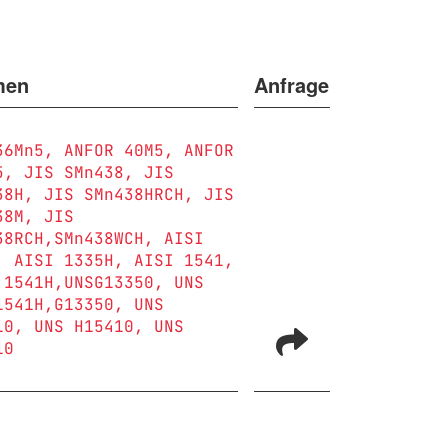
men
Anfrage
36Mn5
ANFOR 40M5
ANFOR
5
JIS SMn438
JIS
38H
JIS SMn438HRCH
JIS
38M
JIS
38RCH,SMn438WCH
AISI
AISI 1335H
AISI 1541
 1541H,UNSG13350
UNS
1541H,G13350
UNS
10
UNS H15410
UNS
10