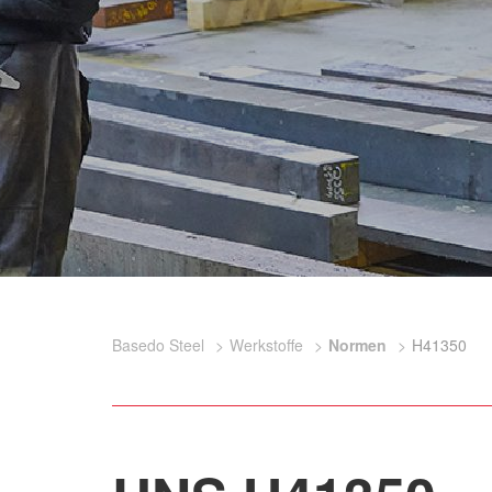
Basedo Steel
Werkstoffe
Normen
H41350