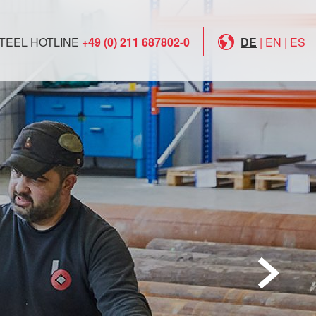
TEEL HOTLINE
+49 (0) 211 687802-0
DE
|
EN
|
ES