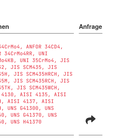
men
Anfrage
34CrMo4
ANFOR 34CD4
R 34CrMo4RR
UNI
Mo4KB
UNI 35CrMo4
JIS
32
JIS SCM435
JIS
35H
JIS SCM435HRCH
JIS
35M
JIS SCM435RCH
JIS
35TK
JIS SCM435WCH
 4130
AISI 4135
AISI
H
AISI 4137
AISI
H
UNS G41300
UNS
50
UNS G41370
UNS
50
UNS H41370