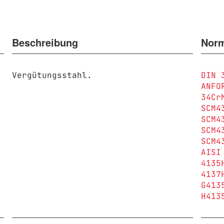
Beschreibung
Nor
Vergütungsstahl.
DIN 
ANFO
34Cr
SCM4
SCM4
SCM4
SCM4
AISI
4135
4137
G413
H413