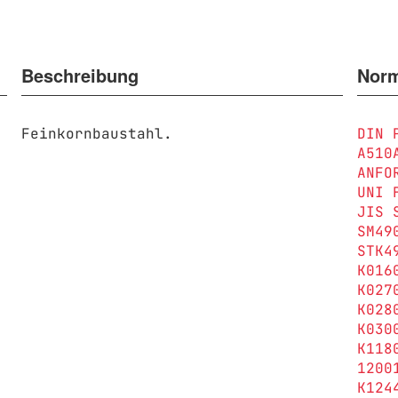
Beschreibung
Nor
Feinkornbaustahl.
DIN 
A510
ANFO
UNI 
JIS 
SM49
STK4
K016
K027
K028
K030
K118
1200
K124