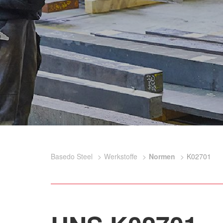
Basedo Steel
Werkstoffe
Normen
K02701