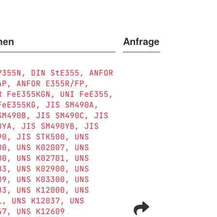
men
Anfrage
P355N
DIN StE355
ANFOR
AP
ANFOR E355R/FP
R FeE355KGN
UNI FeE355
FeE355KG
JIS SM490A
SM490B
JIS SM490C
JIS
0YA
JIS SM490YB
JIS
90
JIS STK500
UNS
00
UNS K02007
UNS
00
UNS K02701
UNS
03
UNS K02900
UNS
09
UNS K03300
UNS
03
UNS K12000
UNS
1
UNS K12037
UNS
47
UNS K12609