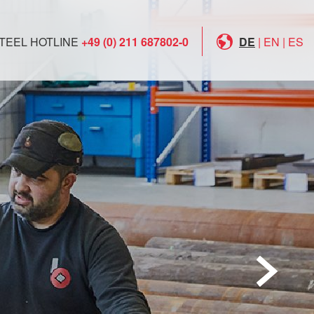
TEEL HOTLINE
+49 (0) 211 687802-0
DE
|
EN
|
ES