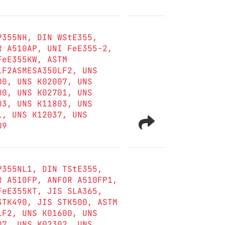
P355NH
DIN WStE355
R A510AP
UNI FeE355-2
FeE355KW
ASTM
LF2ASMESA350LF2
UNS
00
UNS K02007
UNS
00
UNS K02701
UNS
03
UNS K11803
UNS
1
UNS K12037
UNS
09
P355NL1
DIN TStE355
R A510FP
ANFOR A510FP1
FeE355KT
JIS SLA365
STK490
JIS STK500
ASTM
LF2
UNS K01600
UNS
07
UNS K02302
UNS