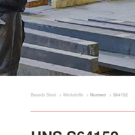
Basedo Steel
Werkstoffe
Normen
S64152