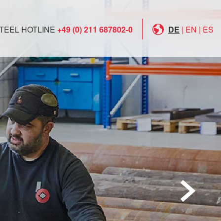
TEEL HOTLINE
+49 (0) 211 687802-0
DE
|
EN
|
ES