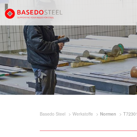
Basedo Steel
Werkstoffe
Normen
T7230