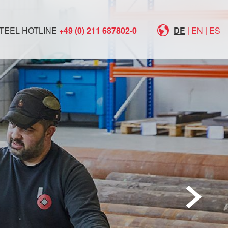
TEEL HOTLINE
+49 (0) 211 687802-0
DE
|
EN
|
ES