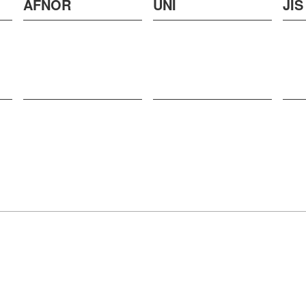
AFNOR
UNI
JIS