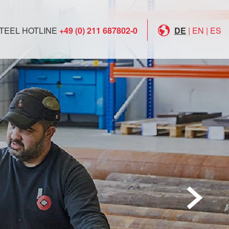
TEEL HOTLINE
+49 (0) 211 687802-0
DE
|
EN
|
ES