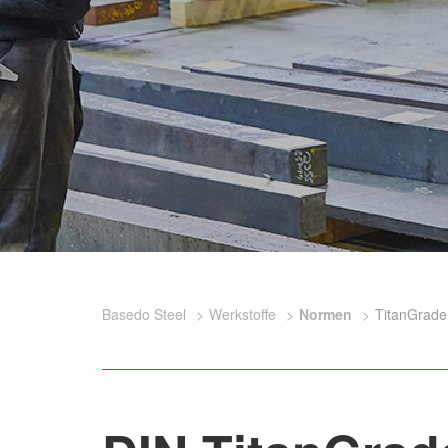
Basedo Steel
Werkstoffe
Normen
TitanGrade