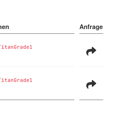
men
Anfrage
TitanGrade1
TitanGrade1