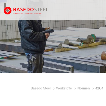
Basedo Steel
Werkstoffe
Normen
42C4