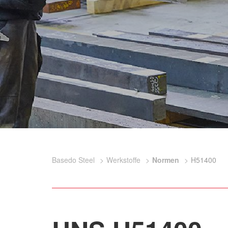
Basedo Steel
Werkstoffe
Normen
H51400