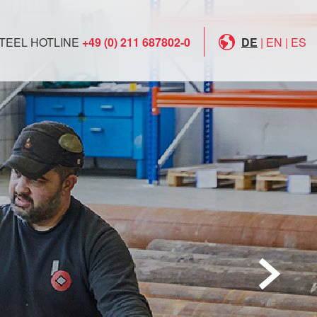
TEEL HOTLINE
+49 (0) 211 687802-0
DE
|
EN
|
ES