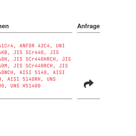
men
Anfrage
41Cr4
ANFOR 42C4
UNI
4KB
JIS SCr440
JIS
40H
JIS SCr440HRCH
JIS
40M
JIS SCr440RCH
JIS
40WCH
AISI 5140
AISI
H
AISI 5140RH
UNS
00
UNS H51400