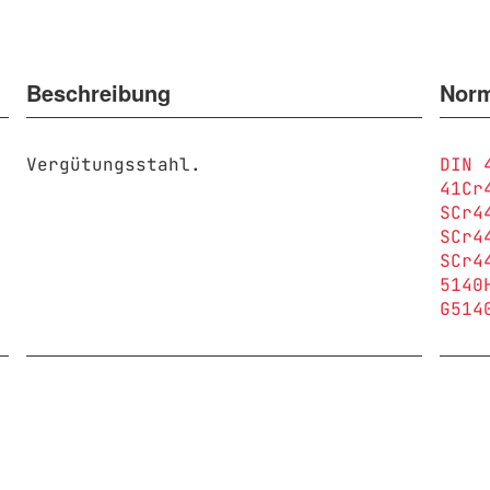
Beschreibung
Nor
Vergütungsstahl.
DIN 
41Cr
SCr4
SCr4
SCr4
5140
G514