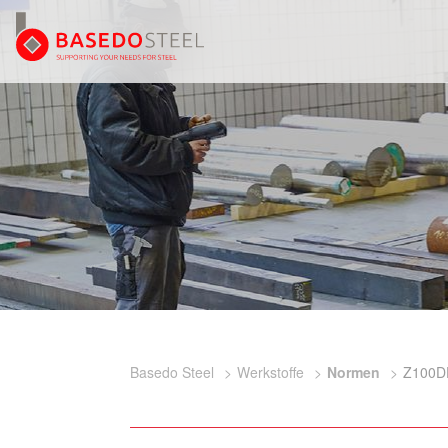
Basedo Steel
Werkstoffe
Normen
Z100D