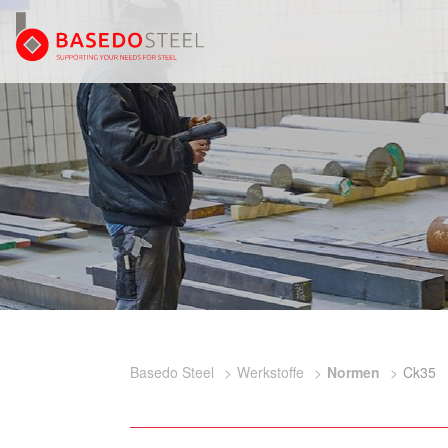
Basedo Steel
Werkstoffe
Normen
Ck35