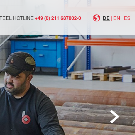
TEEL HOTLINE
+49 (0) 211 687802-0
DE
|
EN
|
ES