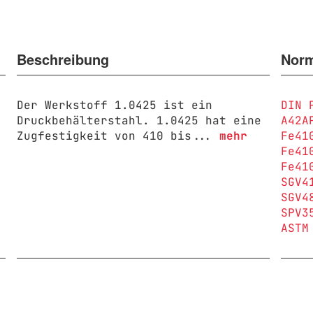
Beschreibung
Nor
Der Werkstoff 1.0425 ist ein
DIN 
Druckbehälterstahl. 1.0425 hat eine
A42A
Zugfestigkeit von 410 bis...
mehr
Fe41
Fe41
Fe41
SGV4
SGV4
SPV3
ASTM