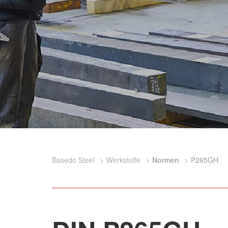
Basedo Steel
Werkstoffe
Normen
P265GH