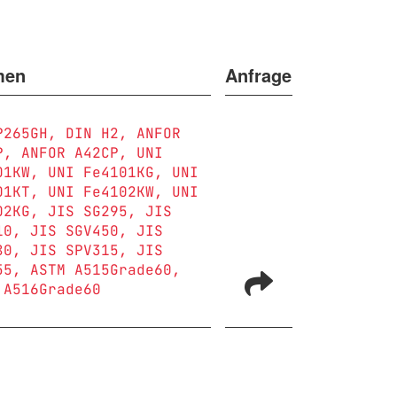
men
Anfrage
P265GH
DIN H2
ANFOR
P
ANFOR A42CP
UNI
01KW
UNI Fe4101KG
UNI
01KT
UNI Fe4102KW
UNI
02KG
JIS SG295
JIS
10
JIS SGV450
JIS
80
JIS SPV315
JIS
55
ASTM A515Grade60
 A516Grade60