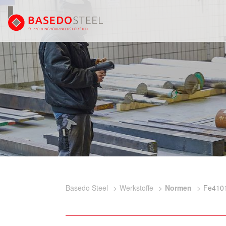
Basedo Steel
Werkstoffe
Normen
Fe410